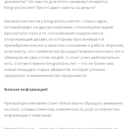
документы”. Но чем тогда в итоге занимаются юристы
Emigrare2eu.net? Просто дают советы за деньги?
Никаких контактов у Emigrare2eu.net нет, только адрес,
который ведет на другую компанию с плохой репутацией.
Бросается в глаза и то, что компания создала слегка
отпугивающий дизайн, по которому прослеживается
пренебрежительное и халатное отношение к работе. Впрочем,
если учесть, что Cetatenie.md просуществовали несколько лет и
обманули не одну сотню людей, то опыт у них действительно
есть. Соответственно Emigrare2eu.net — это не более чем
новая площадка старых аферистов, которую успешно
приукрасят и мошенничество продолжится.
Важная информация!
При выборе компании стоит обязательно обращать внимание
на опыт, отзывы клиентов, комплексность услуг и количество
информации о компании.
Emigrare2eu.net — пустышка. Никаких данных сотрудники не