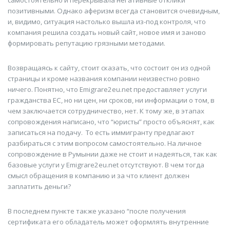
самостоятельно и перекрывала негативные отклики
позитивными. Однако аферизм всегда становится очевидным,
и, видимо, ситуация настолько вышла из-под контроля, что
компания решила создать новый сайт, новое имя и заново
формировать репутацию грязными методами.
Возвращаясь к сайту, стоит сказать, что состоит он из одной
страницы и кроме названия компании неизвестно ровно
ничего. Понятно, что Emigrare2eu.net предоставляет услуги
гражданства ЕС, но ни цен, ни сроков, ни информации о том, в
чем заключается сотрудничество, нет. К тому же, в этапах
сопровождения написано, что “юристы” просто объяснят, как
записаться на подачу. То есть иммигранту предлагают
разбираться с этим вопросом самостоятельно. На личное
сопровождение в Румынии даже не стоит и надеяться, так как
базовые услуги у Emigrare2eu.net отсутствуют. В чем тогда
смысл обращения в компанию и за что клиент должен
заплатить деньги?
В последнем пункте также указано “после получения
сертификата его обладатель может оформлять внутренние